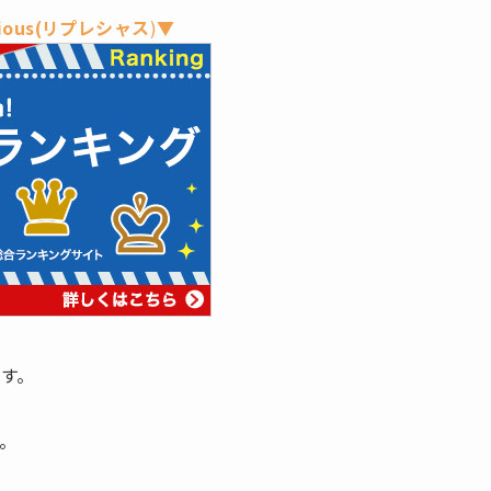
cious(リプレシャス
)
▼
す。
。