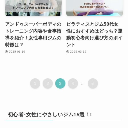
アンドゥスーパーボディの
ピラティスとジム50代女
トレーニング内容や食事指
性におすすめはどっち？運
導を紹介！女性専用ジムの
動初心者向け選び方のポイ
特徴は？
ント
2025-03-19
2025-03-17
1
2
3
4
...
6
初心者･女性にやさしいジム15選！!